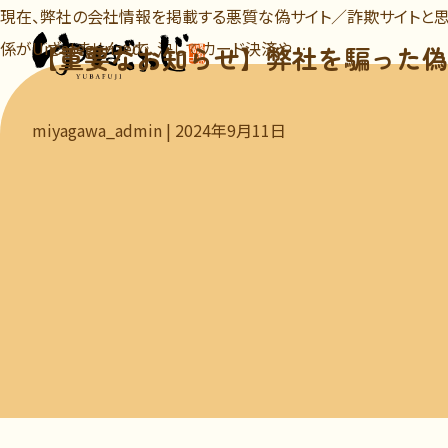
現在、弊社の会社情報を掲載する悪質な偽サイト／詐欺サイトと思
【重
係がございませんので、決してカード決済や
Uncategorized
…
【重要なお知らせ】弊社を騙った偽
要
な
miyagawa_admin
|
2024年9月11日
お
知
ら
せ】
弊
社
を
騙
っ
た