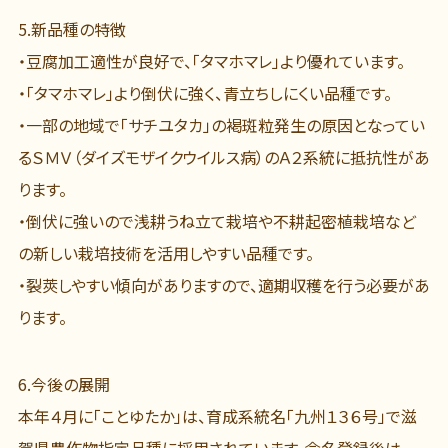
5.
新品種の特徴
・豆腐加工適性が良好で、「タマホマレ」より優れています。
・「タマホマレ」より倒伏に強く、青立ちしにくい品種です。
・一部の地域で「サチユタカ」の褐斑粒発生の原因となってい
るＳＭＶ（ダイズモザイクウイルス病）のＡ２系統に抵抗性があ
ります。
・倒伏に強いので浅耕うね立て栽培や不耕起密植栽培など
の新しい栽培技術を活用しやすい品種です。
・裂莢しやすい傾向がありますので、適期収穫を行う必要があ
ります。
6.
今後の展開
本年４月に「ことゆたか」は、育成系統名「九州１３６号」で滋
賀県農作物指定品種に採用されています。命名登録後は、