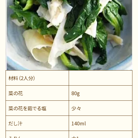
材料（2人分）
菜の花
80g
菜の花を茹でる塩
少々
だし汁
140ml